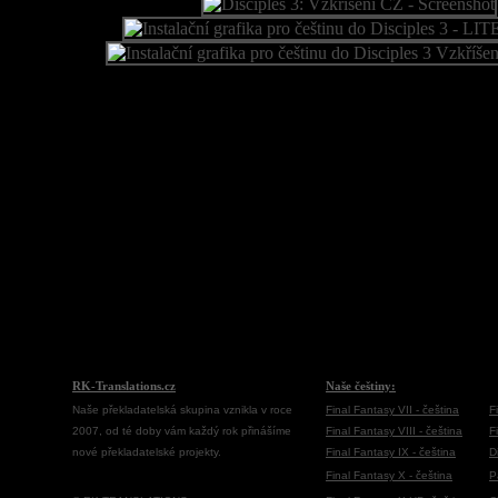
RK-Translations.cz
Naše češtiny:
Naše překladatelská skupina vznikla v roce
Final Fantasy VII - čeština
F
2007, od té doby vám každý rok přinášíme
Final Fantasy VIII - čeština
F
nové překladatelské projekty.
Final Fantasy IX - čeština
D
Final Fantasy X - čeština
P