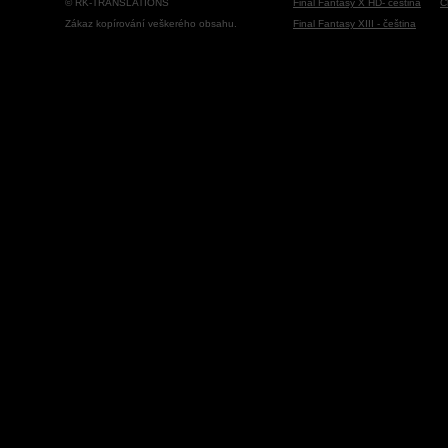
© RK-TRANSLATIONS
Final Fantasy X HD- čeština
C
Zákaz kopírování veškerého obsahu.
Final Fantasy XIII - čeština