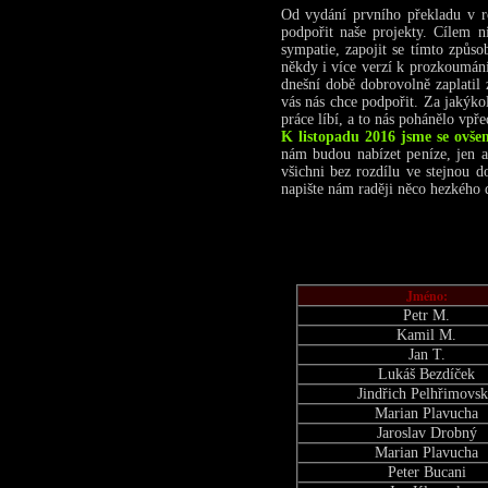
Od vydání prvního překladu v ro
podpořit naše projekty. Cílem n
sympatie, zapojit se tímto způs
někdy i více verzí k prozkoumání,
dnešní době dobrovolně zaplatil 
vás nás chce podpořit. Za jakýko
práce líbí, a to nás pohánělo vpř
K listopadu 2016 jsme se ovšem
nám budou nabízet peníze, jen ab
všichni bez rozdílu ve stejnou 
napište nám raději něco hezkého d
Jméno:
Petr M.
Kamil M.
Jan T.
Lukáš Bezdíček
Jindřich Pelhřimovs
Marian Plavucha
Jaroslav Drobný
Marian Plavucha
Peter Bucani