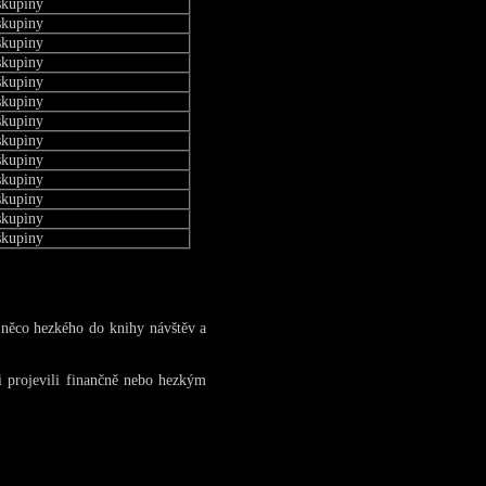
skupiny
skupiny
skupiny
skupiny
skupiny
skupiny
skupiny
skupiny
skupiny
skupiny
skupiny
skupiny
skupiny
 něco hezkého do knihy návštěv a
i projevili finančně nebo hezkým