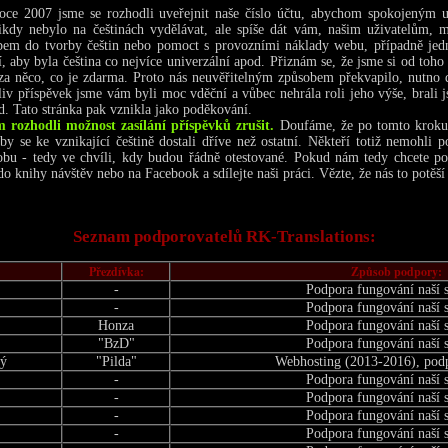
ce 2007 jsme se rozhodli uveřejnit naše číslo účtu, abychom spokojeným u
ikdy nebylo na češtinách vydělávat, ale spíše dát vám, našim uživatelům,
obem do tvorby češtin nebo pomoct s provozními náklady webu, případně jedno
 aby byla čeština co nejvíce univerzální apod. Přiznám se, že jsme si od toho
za něco, co je zdarma. Proto nás neuvěřitelným způsobem překvapilo, nutno d
liv příspěvek jsme vám byli moc vděční a vůbec nehrála roli jeho výše, brali j
ed. Tato stránka pak vznikla jako poděkování.
 rozhodli možnost zasílání příspěvků zrušit.
Doufáme, že po tomto kroku u
y se ke vznikající češtině dostali dříve než ostatní. Někteří totiž nemohli p
dobu - tedy ve chvíli, kdy budou řádně otestované. Pokud nám tedy chcete pod
o knihy návštěv nebo na Facebook a sdílejte naši práci. Vězte, že nás to potěš
Seznam podporovatelů RK-Translations:
Přezdívka:
Způsob podpory:
-
Podpora fungování naší 
-
Podpora fungování naší 
Honza
Podpora fungování naší 
"BzD"
Podpora fungování naší 
ký
"Pilda"
Webhosting (2013-2016), pod
-
Podpora fungování naší 
-
Podpora fungování naší 
-
Podpora fungování naší 
-
Podpora fungování naší 