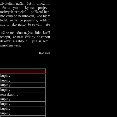
živatelům našich češtin umožnili
 možnost symbolicky nám projevit
tlivých projektů - pořízení her,
 nic velkého neslibovali, kdo by v
odat, že velice příjemně, kolik z
sme to jako gesto, že se vám naše
ž se nebudou ozývat lidé, kteří
ochopit, že naše češtiny dostanou
ěkovat a zabloudili jste až sem,
í mnohem více.
R@ziel
skupiny
skupiny
skupiny
skupiny
pora skupiny
skupiny
skupiny
skupiny
skupiny