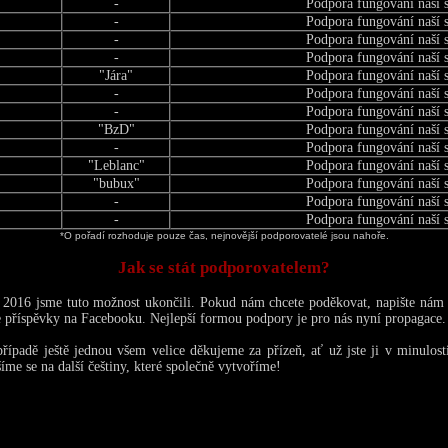
-
Podpora fungování naší 
-
Podpora fungování naší 
-
Podpora fungování naší 
-
Podpora fungování naší 
"Jára"
Podpora fungování naší 
-
Podpora fungování naší 
-
Podpora fungování naší 
"BzD"
Podpora fungování naší 
-
Podpora fungování naší 
"Leblanc"
Podpora fungování naší 
"bubux"
Podpora fungování naší 
-
Podpora fungování naší 
-
Podpora fungování naší 
*O pořadí rozhoduje pouze čas, nejnovější podporovatelé jsou nahoře.
Jak se stát podporovatelem?
 2016 jsme tuto možnost ukončili. Pokud nám chcete poděkovat, napište nám
še příspěvky na Facebooku. Nejlepší formou podpory je pro nás nyní propagace.
ípadě ještě jednou všem velice děkujeme za přízeň, ať už jste ji v minulost
íme se na další češtiny, které společně vytvoříme!