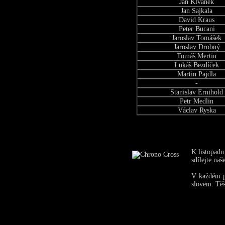
Jan Klvanek
Jan Sajkala
David Kraus
Peter Bucani
Jaroslav Tomášek
Jaroslav Drobný
Tomáš Mertin
Lukáš Bezdíček
Martin Pajdla
-
Stanislav Ernihold
Petr Medlin
Václav Ryska
K listopadu
sdílejte na
V každém př
slovem. Těš